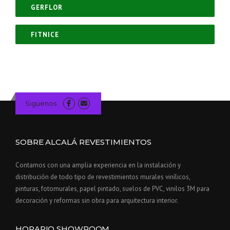
GERFLOR
FITNICE
Siguenos
SOBRE ALCALÁ REVESTIMIENTOS
Contamos con una amplia experiencia en la instalación y
distribución de todo tipo de revestimientos murales vinílicos,
pinturas, fotomurales, papel pintado, suelos de PVC, vinilos 3M para
decoración y reformas sin obra para arquitectura interior.
HORARIO SHOWROOM